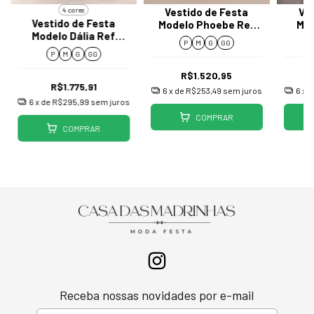
4 cores
Vestido de Festa
Ve
Vestido de Festa
Modelo Phoebe Ref
Mod
Modelo Dália Ref
HKLNH124
P
M
G
GG
HKLNM343
P
M
G
GG
R$1.520,95
R$1.775,91
6
x de
R$253,49
sem juros
6
x 
6
x de
R$295,99
sem juros
COMPRAR
COMPRAR
Receba nossas novidades por e-mail