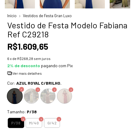
Início
Vestidos de Festa Gran Luxo
Vestido de Festa Modelo Fabiana
Ref C29218
R$1.609,65
6
x de
R$268,28
sem juros
2% de desconto
pagando com Pix
Ver mais detalhes
Cor:
AZUL ROYAL C/BRILHO.
Tamanho:
P/38
P/38
M/40
G/42