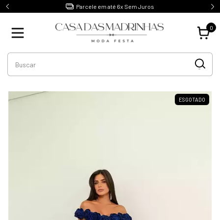
Parcele em até 6x Sem Juros
0
ESGOTADO