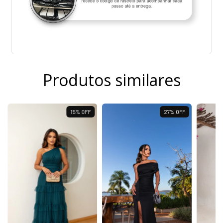
Produtos similares
15
%
OFF
27
%
OFF