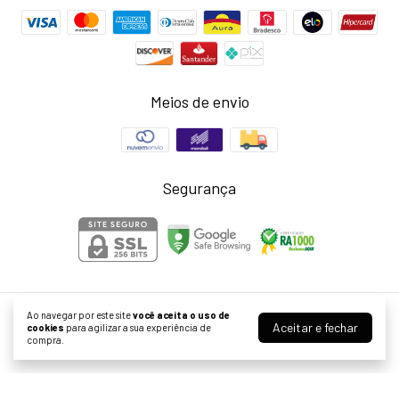
Meios de envio
Segurança
Ao navegar por este site
você aceita o uso de
Casa Das Madrinhas | Moda Festa
Aceitar e fechar
cookies
para agilizar a sua experiência de
©2026. CASA DAS MADRINHAS LTDA - 57849771000175. Todos os direitos
compra.
reservados.