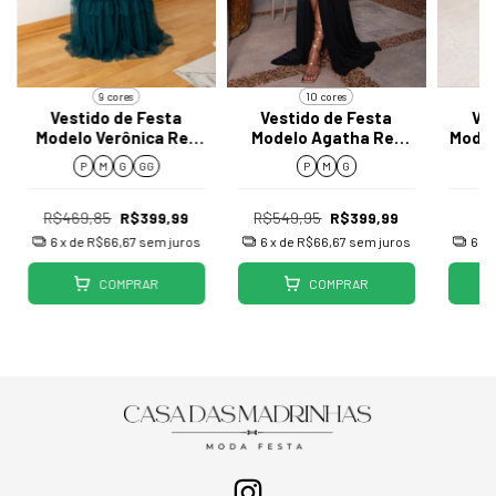
9 cores
10 cores
Vestido de Festa
Vestido de Festa
Ve
Modelo Verônica Ref
Modelo Agatha Ref
Model
050
J049
P
M
G
GG
P
M
G
R$469,85
R$399,99
R$549,95
R$399,99
6
x de
R$66,67
sem juros
6
x de
R$66,67
sem juros
6
x 
COMPRAR
COMPRAR