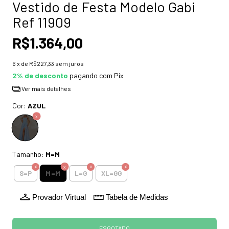
Vestido de Festa Modelo Gabi
Ref 11909
R$1.364,00
6
x de
R$227,33
sem juros
2% de desconto
pagando com Pix
Ver mais detalhes
Cor:
AZUL
Tamanho:
M=M
M=M
S=P
L=G
XL=GG
Provador Virtual
Tabela de Medidas