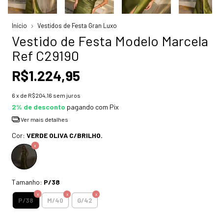
Início
Vestidos de Festa Gran Luxo
Vestido de Festa Modelo Marcela
Ref C29190
R$1.224,95
6
x de
R$204,16
sem juros
2% de desconto
pagando com Pix
Ver mais detalhes
Cor:
VERDE OLIVA C/BRILHO.
Tamanho:
P/38
P/38
M/40
G/42