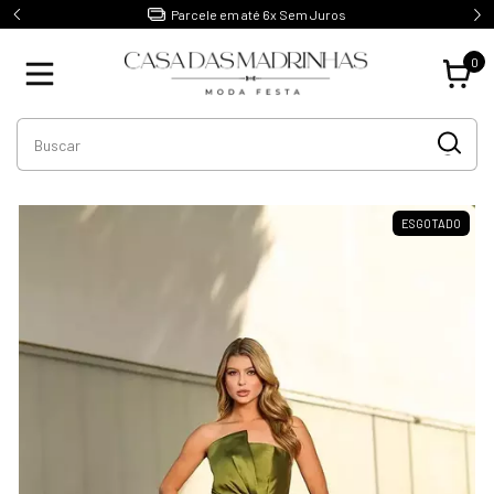
1ºTroca Gratuita e sem Burocracia
0
ESGOTADO