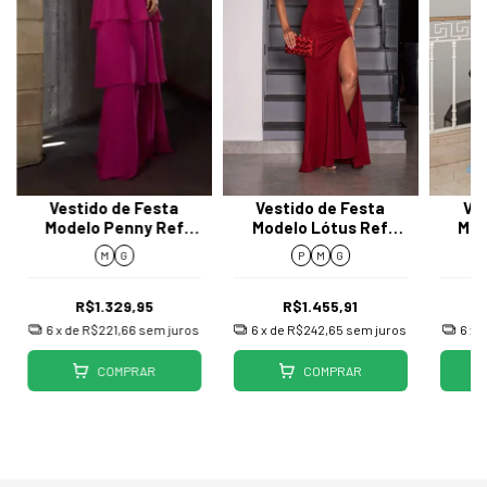
Vestido de Festa
Vestido de Festa
Ve
Modelo Penny Ref
Modelo Lótus Ref
Mod
PE03102
HKLN28
M
G
P
M
G
R$1.329,95
R$1.455,91
6
x de
R$221,66
sem juros
6
x de
R$242,65
sem juros
6
x 
COMPRAR
COMPRAR