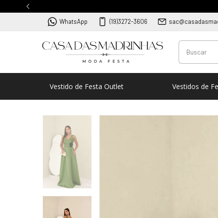
WhatsApp
(19)3272-3606
sac@casadasmad
Vestido de Festa Outlet
Vestidos de F