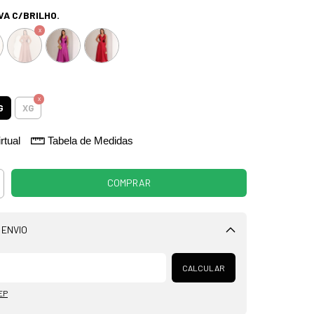
VA C/BRILHO.
G
XG
rtual
Tabela de Medidas
 ENVIO
Alterar CEP
CALCULAR
EP