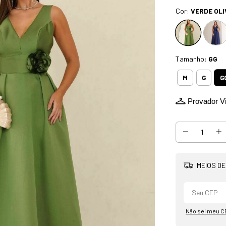
Cor:
VERDE OLI
Tamanho:
GG
G
M
G
Provador Vi
MEIOS DE
Não sei meu C