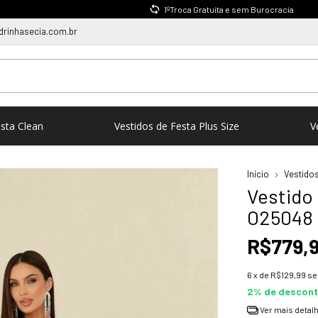
1ºTroca Gratuita e sem Burocracia
rinhasecia.com.br
esta Clean
Vestidos de Festa Plus Size
V
Início
Vestidos
Vestido 
O25048
R$779,
6
x de
R$129,99
se
2% de descon
Ver mais detal