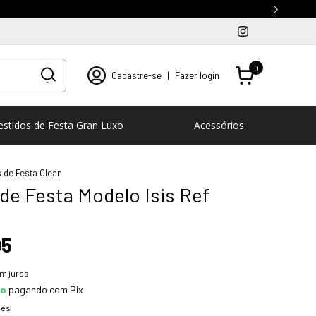
0
Cadastre-se
|
Fazer login
estidos de Festa Gran Luxo
Acessórios
 de Festa Clean
de Festa Modelo Isis Ref
95
m juros
to
pagando com Pix
hes