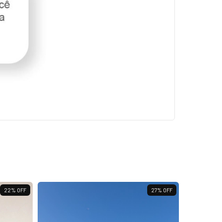
22
%
OFF
27
%
OFF