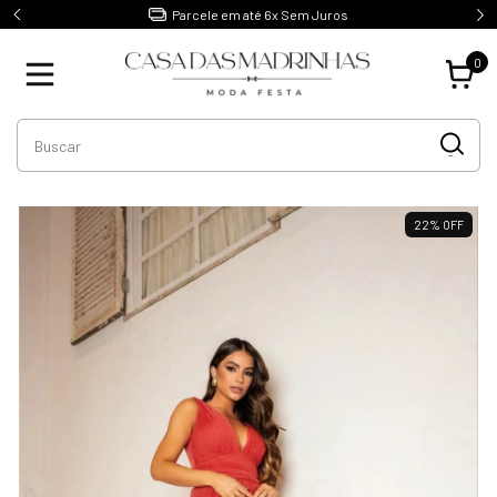
1ºTroca Gratuita e sem Burocracia
0
22
%
OFF