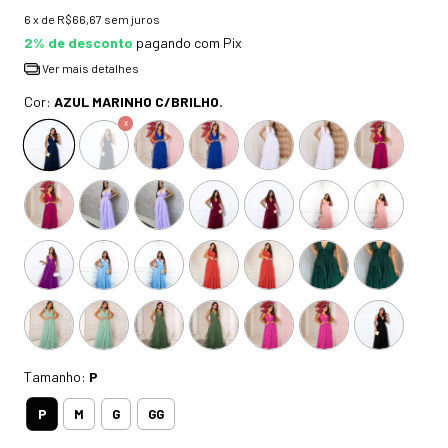
6
x de
R$66,67
sem juros
2% de desconto
pagando com Pix
Ver mais detalhes
Cor:
AZUL MARINHO C/BRILHO.
Tamanho:
P
P
M
G
GG