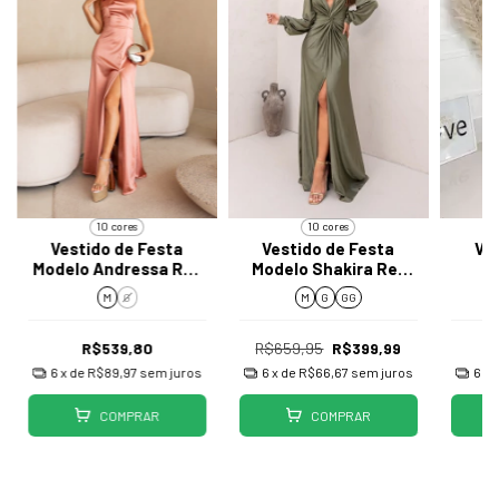
10 cores
10 cores
Vestido de Festa
Vestido de Festa
Ve
Modelo Andressa Ref
Modelo Shakira Ref
J043
J080
M
G
M
G
GG
R$539,80
R$659,95
R$399,99
6
x de
R$89,97
sem juros
6
x de
R$66,67
sem juros
6
x 
COMPRAR
COMPRAR