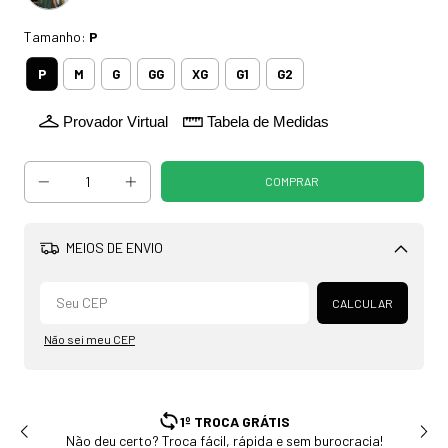
Tamanho:
P
P
M
G
GG
XG
G1
G2
Provador Virtual
Tabela de Medidas
MEIOS DE ENVIO
Alterar CEP
CALCULAR
Não sei meu CEP
1º TROCA GRÁTIS
Não deu certo? Troca fácil, rápida e sem burocracia!