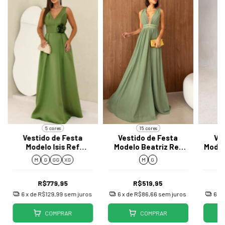
5 cores
15 cores
Vestido de Festa
Vestido de Festa
Ve
Modelo Isis Ref
Modelo Beatriz Ref
Model
O25048
J036
M
G
GG
XG
M
G
R$779,95
R$519,95
6
x de
R$129,99
sem juros
6
x de
R$86,66
sem juros
6
x 
COMPRAR
COMPRAR