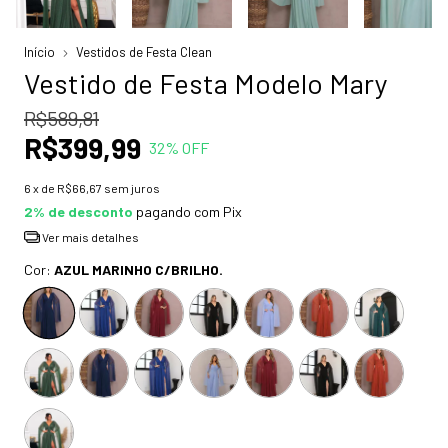
Início
Vestidos de Festa Clean
Vestido de Festa Modelo Mary
R$589,81
R$399,99
32
% OFF
6
x de
R$66,67
sem juros
2% de desconto
pagando com Pix
Ver mais detalhes
Cor:
AZUL MARINHO C/BRILHO.