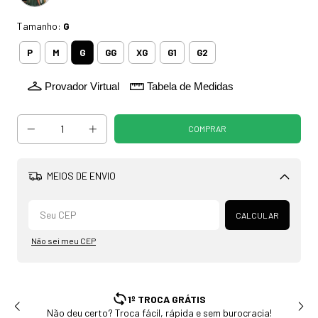
Tamanho:
G
G
P
M
GG
XG
G1
G2
Provador Virtual
Tabela de Medidas
MEIOS DE ENVIO
Alterar CEP
CALCULAR
Não sei meu CEP
ENVIAMOS PARA TODO BRASIL
Estoque com envio rápido em até 24h