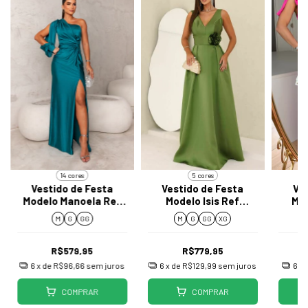
14 cores
5 cores
Vestido de Festa
Vestido de Festa
Ve
Modelo Manoela Ref
Modelo Isis Ref
Mo
J063
O25048
M
G
GG
M
G
GG
XG
R$579,95
R$779,95
6
x de
R$96,66
sem juros
6
x de
R$129,99
sem juros
6
x 
COMPRAR
COMPRAR