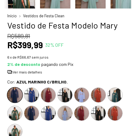
Início
Vestidos de Festa Clean
Vestido de Festa Modelo Mary
R$589,81
R$399,99
32
% OFF
6
x de
R$66,67
sem juros
2% de desconto
pagando com Pix
Ver mais detalhes
Cor:
AZUL MARINHO C/BRILHO.