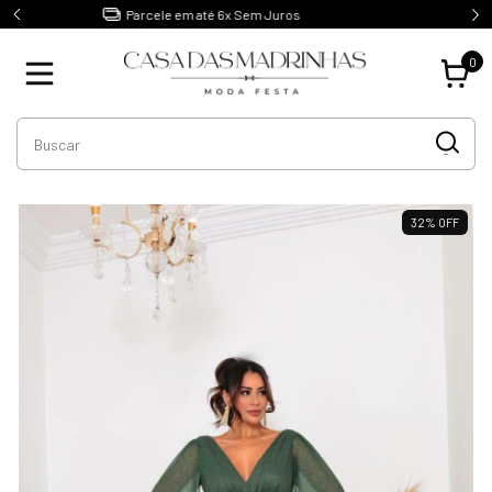
1ºTroca Gratuita e sem Burocracia
0
32
%
OFF