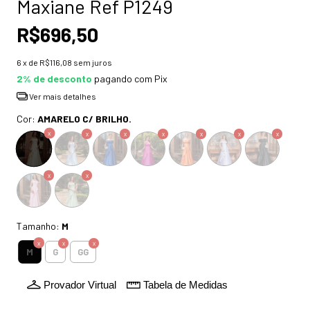
Maxiane Ref P1249
R$696,50
6
x de
R$116,08
sem juros
2% de desconto
pagando com Pix
Ver mais detalhes
Cor:
AMARELO C/ BRILHO.
Tamanho:
M
M
G
GG
Provador Virtual
Tabela de Medidas