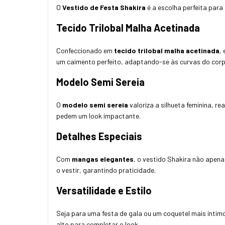
O
Vestido de Festa Shakira
é a escolha perfeita para
Tecido Trilobal Malha Acetinada
Confeccionado em
tecido trilobal malha acetinada
,
um caimento perfeito, adaptando-se às curvas do cor
Modelo Semi Sereia
O
modelo semi sereia
valoriza a silhueta feminina, 
pedem um look impactante.
Detalhes Especiais
Com
mangas elegantes
, o vestido Shakira não apen
o vestir, garantindo praticidade.
Versatilidade e Estilo
Seja para uma festa de gala ou um coquetel mais íntimo
alto para completar o look.