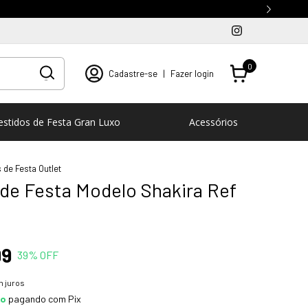
0
Cadastre-se
|
Fazer login
estidos de Festa Gran Luxo
Acessórios
 de Festa Outlet
 de Festa Modelo Shakira Ref
99
39
% OFF
 juros
to
pagando com Pix