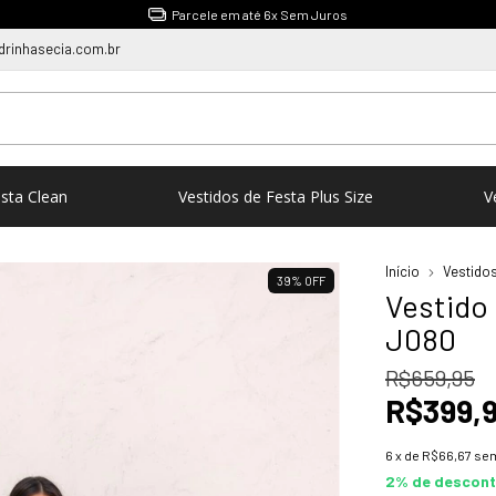
1ºTroca Gratuita e sem Burocracia
rinhasecia.com.br
esta Clean
Vestidos de Festa Plus Size
V
Início
Vestidos
39
%
OFF
Vestido
J080
R$659,95
R$399,
6
x de
R$66,67
sem
2% de descon