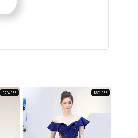
22
%
OFF
55
%
OFF