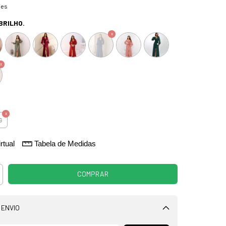
hes
BRILHO.
G
rtual
Tabela de Medidas
 ENVIO
Alterar CEP