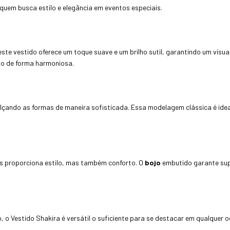
 quem busca estilo e elegância em eventos especiais.
 este vestido oferece um toque suave e um brilho sutil, garantindo um visu
po de forma harmoniosa.
realçando as formas de maneira sofisticada. Essa modelagem clássica é id
as proporciona estilo, mas também conforto. O
bojo
embutido garante sup
, o Vestido Shakira é versátil o suficiente para se destacar em qualquer 