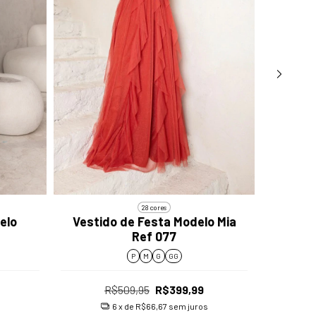
28 cores
elo
Vestido de Festa Modelo Mia
Vest
Ref 077
P
M
G
GG
R$509,95
R$399,99
6
x de
R$66,67
sem juros