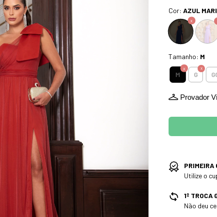
Cor:
AZUL MARI
Tamanho:
M
M
G
G
Provador Vi
PRIMEIRA
Utilize o 
1º TROCA 
Não deu cer