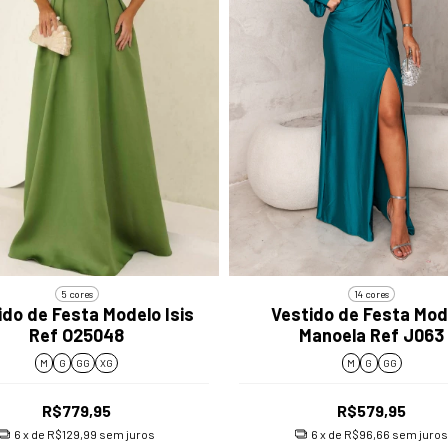
5 cores
14 cores
ido de Festa Modelo Isis
Vestido de Festa Mod
Ref O25048
Manoela Ref J063
M
G
GG
XG
M
G
GG
R$779,95
R$579,95
6
x de
R$129,99
sem juros
6
x de
R$96,66
sem juros