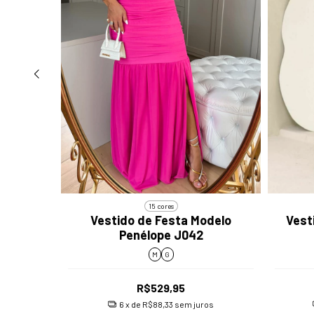
15 cores
odelo
Vestido de Festa Modelo
Vest
57
Penélope J042
M
G
R$529,95
os
6
x de
R$88,33
sem juros