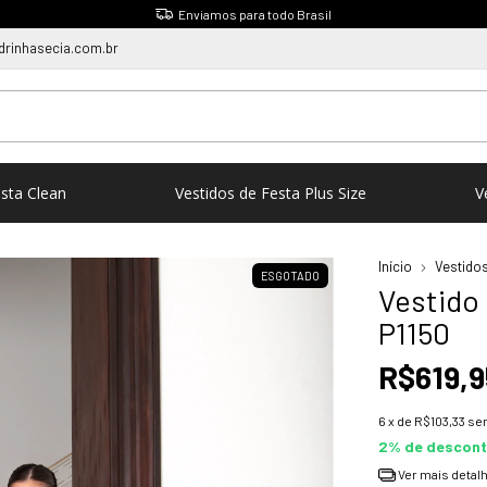
Parcele em até 6x Sem Juros
rinhasecia.com.br
esta Clean
Vestidos de Festa Plus Size
V
Início
Vestidos
ESGOTADO
Vestido 
P1150
R$619,9
6
x de
R$103,33
se
2% de descon
Ver mais detal