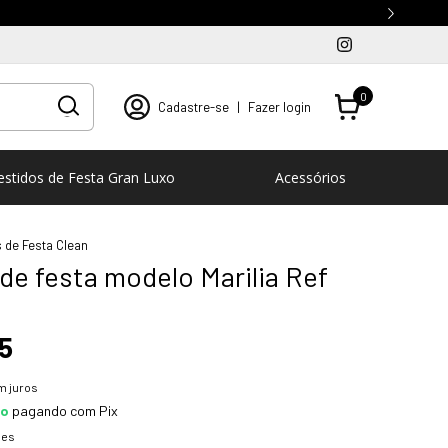
0
Cadastre-se
|
Fazer login
estidos de Festa Gran Luxo
Acessórios
 de Festa Clean
de festa modelo Marilia Ref
5
m juros
to
pagando com Pix
hes