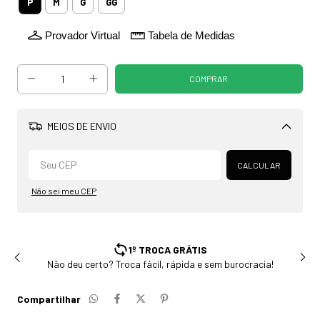
P
M
G
GG
Provador Virtual
Tabela de Medidas
MEIOS DE ENVIO
Alterar CEP
CALCULAR
Não sei meu CEP
1º TROCA GRÁTIS
Não deu certo? Troca fácil, rápida e sem burocracia!
Compartilhar