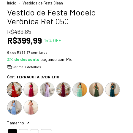
Início
Vestidos de Festa Clean
Vestido de Festa Modelo
Verônica Ref 050
R$469,85
R$399,99
15
% OFF
6
x de
R$66,67
sem juros
2% de desconto
pagando com Pix
Ver mais detalhes
Cor:
TERRACOTA C/BRILHO.
Tamanho:
P