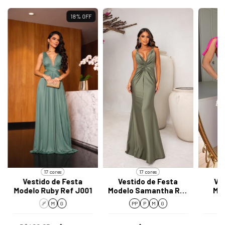
18
%
OFF
17 cores
17 cores
Vestido de Festa
Vestido de Festa
Ve
Modelo Ruby Ref J001
Modelo Samantha Ref
Mo
J057
P
M
G
PP
P
M
G