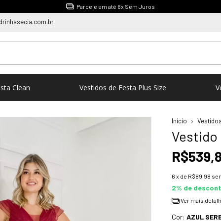
1ºTroca Gratuita e sem Burocracia
rinhasecia.com.br
esta Clean
Vestidos de Festa Plus Size
V
Início
Vestidos
Vestido
R$539,
6
x de
R$89,98
sem
2% de descon
Ver mais detal
Cor:
AZUL SERE