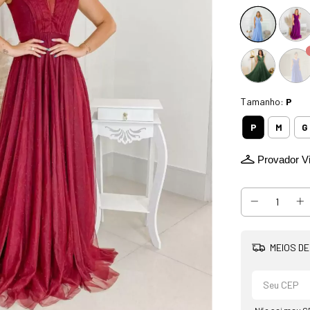
Tamanho:
P
P
M
G
Provador Vi
MEIOS DE