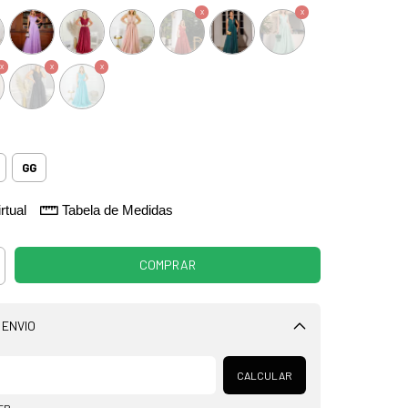
GG
rtual
Tabela de Medidas
 ENVIO
Alterar CEP
CALCULAR