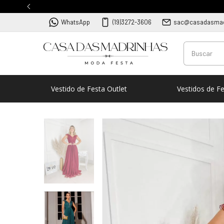
WhatsApp
(19)3272-3606
sac@casadasmad
Vestido de Festa Outlet
Vestidos de F