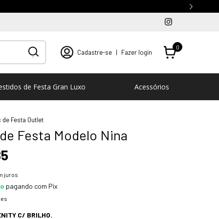
0
Cadastre-se
|
Fazer login
estidos de Festa Gran Luxo
Acessórios
 de Festa Outlet
 de Festa Modelo Nina
85
 juros
to
pagando com Pix
hes
NITY C/ BRILHO.