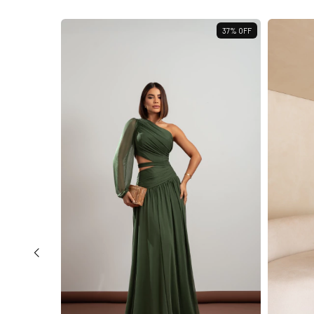
55
%
OFF
37
%
OFF