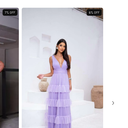
7
%
OFF
6
%
OFF