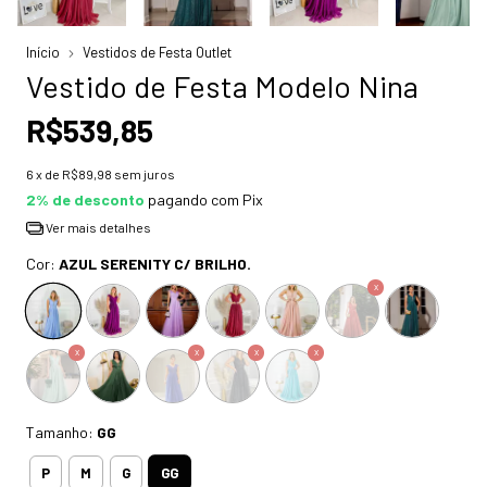
Início
Vestidos de Festa Outlet
Vestido de Festa Modelo Nina
R$539,85
6
x de
R$89,98
sem juros
2% de desconto
pagando com Pix
Ver mais detalhes
Cor:
AZUL SERENITY C/ BRILHO.
Tamanho:
GG
GG
P
M
G