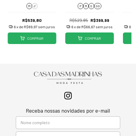
J043
M
G
P
M
G
GG
R$539,80
R$529,85
R$399,99
6
x de
R$89,97
sem juros
6
x de
R$66,67
sem juros
6
x 
COMPRAR
COMPRAR
Receba nossas novidades por e-mail