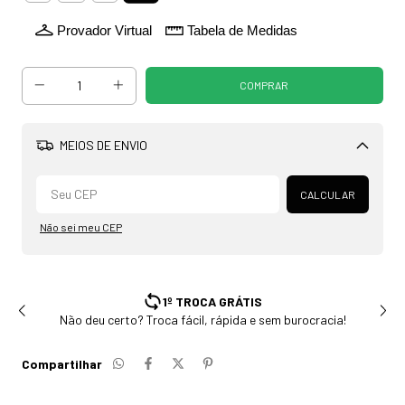
Provador Virtual
Tabela de Medidas
MEIOS DE ENVIO
Alterar CEP
CALCULAR
Não sei meu CEP
1º TROCA GRÁTIS
 deu certo? Troca fácil, rápida e sem burocracia!
Esto
Compartilhar