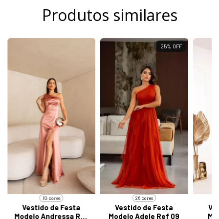
Produtos similares
25
%
OFF
10 cores
26 cores
Vestido de Festa
Vestido de Festa
Ve
Modelo Andressa Ref
Modelo Adele Ref 09
Mod