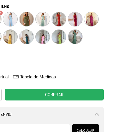
ILHO.
rtual
Tabela de Medidas
 ENVIO
Alterar CEP
CALCULAR