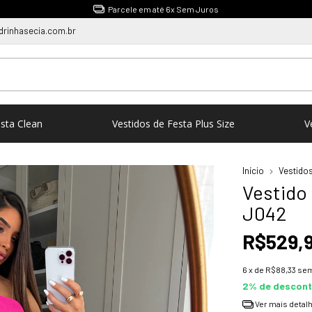
1ºTroca Gratuita e sem Burocracia
rinhasecia.com.br
esta Clean
Vestidos de Festa Plus Size
V
Início
Vestidos
Vestido
J042
R$529,
6
x de
R$88,33
sem
2% de descon
Ver mais detal