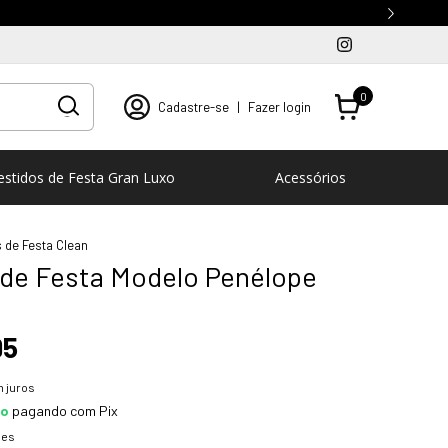
0
Cadastre-se
|
Fazer login
estidos de Festa Gran Luxo
Acessórios
 de Festa Clean
 de Festa Modelo Penélope
95
 juros
to
pagando com Pix
hes