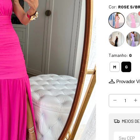
Cor:
ROSE S/BR
Tamanho:
G
G
M
Provador Vi
MEIOS DE