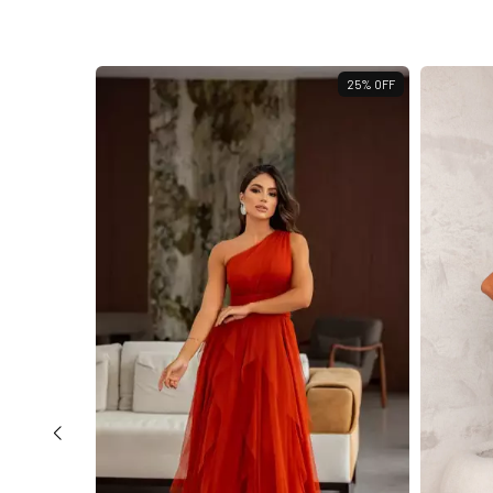
32
%
OFF
25
%
OFF