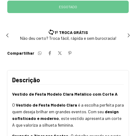
ENVIAMOS PARA TODO BRASIL
Estoque com envio rápido em até 24h
Compartilhar
Descrição
Vestido de Festa Modelo Clara Metálico com Corte A
O
Vestido de Festa Modelo Clara
é a escolha perfeita para
quem deseja brilhar em grandes eventos. Com seu
design
sofisticado e moderno
, este vestido apresenta um corte
A que valoriza a silhueta feminina.
Cruzado e Zíper nas Costas
: O detalhe cruzado na parte