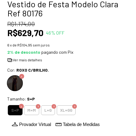
Vestido de Festa Modelo Clara
Ref 80176
R$1.174,00
R$629,70
46
% OFF
6
x de
R$104,95
sem juros
2% de desconto
pagando com Pix
Ver mais detalhes
Cor:
ROXO C/BRILHO.
Tamanho:
S=P
S=P
M=M
L=G
XL=GG
Provador Virtual
Tabela de Medidas