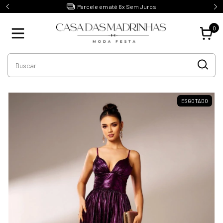
1ºTroca Gratuita e sem Burocracia
0
ESGOTADO