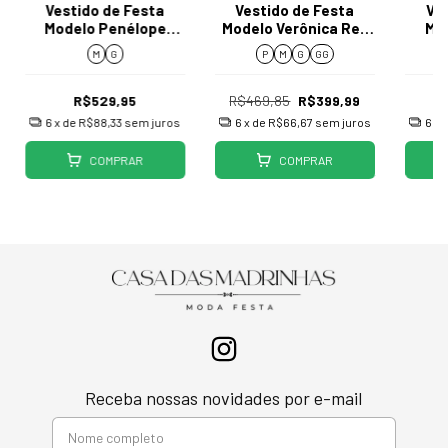
Vestido de Festa
Vestido de Festa
Ve
Modelo Penélope
Modelo Verônica Ref
Mod
J042
050
M
G
P
M
G
GG
R$529,95
R$469,85
R$399,99
6
x de
R$88,33
sem juros
6
x de
R$66,67
sem juros
6
x 
COMPRAR
COMPRAR
Receba nossas novidades por e-mail